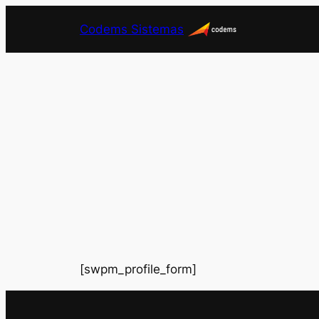
Pular
Codems Sistemas
para
o
conteúdo
[swpm_profile_form]